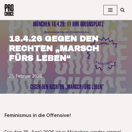
Zum
Inhalt
springen
18.4.26 GEGEN DEN
RECHTEN „MARSCH
FÜRS LEBEN“
25. Februar 2026
Feminismus in die Offensive!
Für den 18. April 2026 ist in München wieder einmal