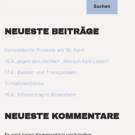
Suchen
NEUESTE BEITRÄGE
Feministische Proteste am 18. April
18.4. gegen den rechten „Marsch fürs Leben“
17.4.: Basteln und Transpimalen
Schlafplatzbörse
16.4.: Infovortrag in Rosenheim
NEUESTE KOMMENTARE
Es sind keine Kommentare vorhanden.