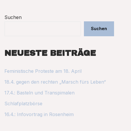
Suchen
Suchen
NEUESTE BEITRÄGE
Feministische Proteste am 18. April
18.4. gegen den rechten „Marsch fürs Leben“
17.4.: Basteln und Transpimalen
Schlafplatzbörse
16.4.: Infovortrag in Rosenheim