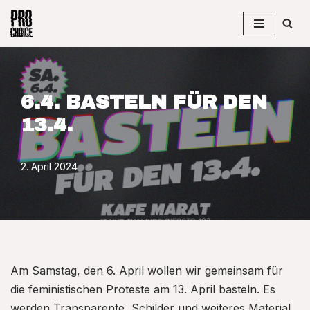
Zum
Inhalt
springen
6.4. BASTELN FÜR DEN
13.4.
2. April 2024
Am Samstag, den 6. April wollen wir gemeinsam für
die feministischen Proteste am 13. April basteln. Es
werden Transparente, Schilder und weiteres Material